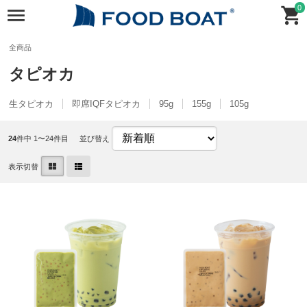
0
全商品
タピオカ
生タピオカ
即席IQFタピオカ
95g
155g
105g
24
件中 1〜24件目
並び替え
表示切替