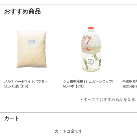
おすすめ商品
メルティ―ホワイトパウダー
ショ糖型液糖 (シュガーシロップ)
半透明無地カ
1kg×15袋【CS】
5L×4本【CS】
個(25個×
すべてのおすすめ商品を見る
カート
カートは空です