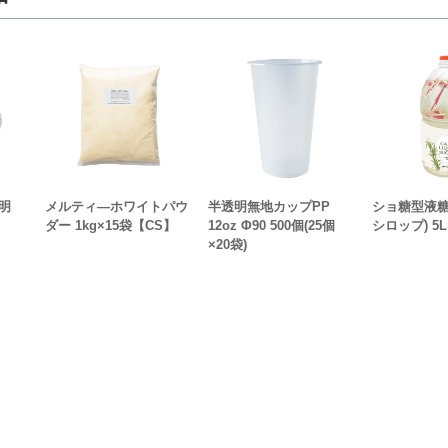
明
メルティ―ホワイトパウ
半透明無地カップPP
ショ糖型液糖
ダー 1kg×15袋【CS】
12oz Φ90 500個(25個
シロップ) 5
×20袋)