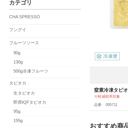
カテゴリ
CHA SPRESSO
フングイ
フルーツソース
90g
130g
500g冷凍フルーツ
タピオカ
窒素冷凍タピオ
生タピオカ
軽減税率対象
即席IQFタピオカ
品番
005711
95g
155g
おすすめ商