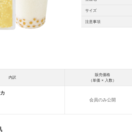
サイズ
注意事項
販売価格
内訳
（単価 × 入数）
カ
会員のみ公開
品