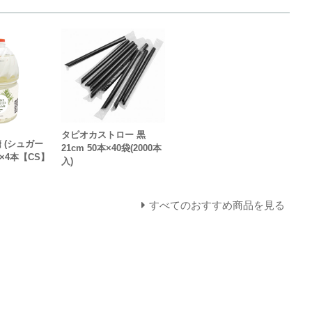
タピオカストロー 黒
 (シュガー
21cm 50本×40袋(2000本
L×4本【CS】
入)
すべてのおすすめ商品を見る