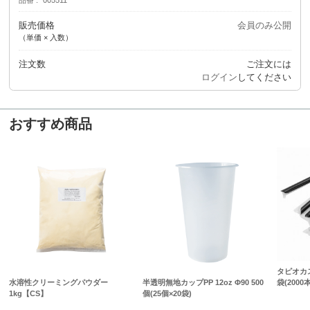
販売価格
会員のみ公開
（単価 × 入数）
注文数
ご注文には
ログイン
してください
おすすめ商品
タピオカス
袋(2000
水溶性クリーミングパウダー
半透明無地カップPP 12oz Φ90 500
1kg【CS】
個(25個×20袋)