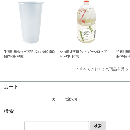
半透明無地カップPP 12oz Φ90 500
ショ糖型液糖 (シュガーシロップ)
半透明無地カ
個(25個×20袋)
5L×4本【CS】
個(25個×
すべてのおすすめ商品を見る
カート
カートは空です
検索
検索