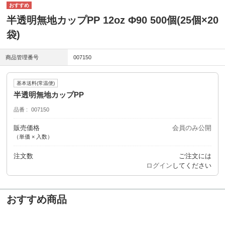
半透明無地カップPP 12oz Φ90 500個(25個×20
袋)
商品管理番号
007150
基本送料(常温便)
半透明無地カップPP
品番
007150
販売価格
会員のみ公開
（単価 × 入数）
注文数
ご注文には
ログイン
してください
おすすめ商品