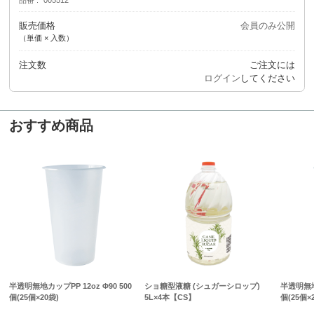
販売価格
会員のみ公開
（単価 × 入数）
注文数
ご注文には
ログイン
してください
おすすめ商品
半透明無地カップPP 12oz Φ90 500
ショ糖型液糖 (シュガーシロップ)
半透明無地カ
個(25個×20袋)
5L×4本【CS】
個(25個×