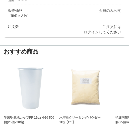
販売価格
会員のみ公開
（単価 × 入数）
注文数
ご注文には
ログイン
してください
おすすめ商品
半透明無地カップPP 12oz Φ90 500
水溶性クリーミングパウダー
半透明無地カ
個(25個×20袋)
1kg【CS】
個(25個×