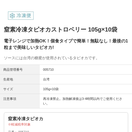
窒素冷凍タピオカストロベリー 105g×10袋
電子レンジで加熱OK！個食タイプで簡単！無駄なし！最後の1
粒まで美味しいタピオカ!
ソースには台湾の糖蜜が使用されているタピオカです。
商品管理番号
005710
生産地
台湾
サイズ
105g×10袋
注意事項
再冷凍禁止。加熱解凍後は3-4時間以内でご使用くださ
い。
窒素冷凍タピオカ
軽減税率対象
品番
005710