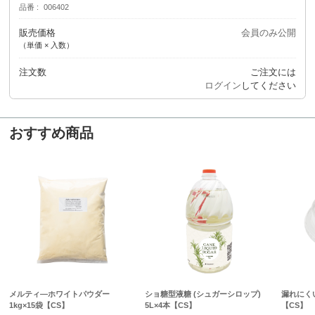
品番
006402
販売価格
会員のみ公開
（単価 × 入数）
注文数
ご注文には
ログイン
してください
おすすめ商品
メルティ―ホワイトパウダー
ショ糖型液糖 (シュガーシロップ)
漏れにくい
1kg×15袋【CS】
5L×4本【CS】
【CS】